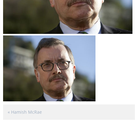
«
Hamish McRae